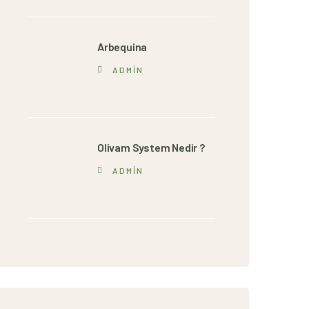
Arbequina
ADMIN
Olivam System Nedir ?
ADMIN