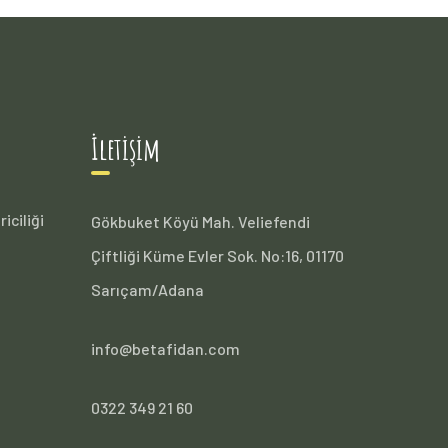
İletişim
iciliği
Gökbuket Köyü Mah. Veliefendi
Çiftliği Küme Evler Sok. No:16, 01170
Sarıçam/Adana
info@betafidan.com
0322 349 21 60