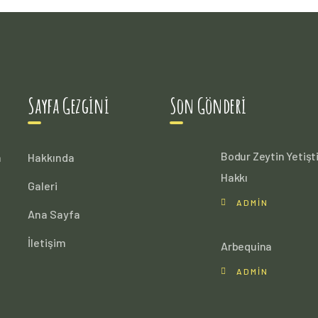
Sayfa Gezgini
Son Gönderi
Bodur Zeytin Yetiştir
n
Hakkında
Hakkı
Galeri
ADMIN
Ana Sayfa
İletişim
Arbequina
ADMIN