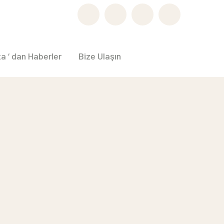
Facebook
Instagram
Youtube
LinkedIn
Profile
Profile
Profile
Profile
a ‘ dan Haberler
Bize Ulaşın